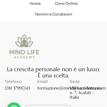
Home
Corsi Online
Termini e Condizioni
L
a
c
r
e
s
c
i
t
a
p
e
r
s
o
n
a
l
e
n
o
n
è
u
n
l
u
s
s
o
.
È
u
n
a
s
c
e
l
t
a
.
Telefono
Email
Sede
081 3799043
formazione@mindlifeacademy.com
Via Sant’Antonio
n. 7, Scafati –
Italia