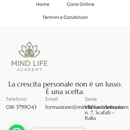
Home
Corsi Online
Termini e Condizioni
L
a
c
r
e
s
c
i
t
a
p
e
r
s
o
n
a
l
e
n
o
n
è
u
n
l
u
s
s
o
.
È
u
n
a
s
c
e
l
t
a
.
Telefono
Email
Sede
081 3799043
formazione@mindlifeacademy.com
Via Sant’Antonio
n. 7, Scafati –
Italia